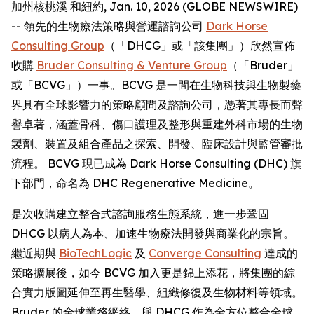
加州核桃溪 和紐約, Jan. 10, 2026 (GLOBE NEWSWIRE)
-- 領先的生物療法策略與營運諮詢公司
Dark Horse
Consulting Group
（「DHCG」或「該集團」）欣然宣佈
收購
Bruder Consulting & Venture Group
（「Bruder」
或「BCVG」）一事。BCVG 是一間在生物科技與生物製藥
界具有全球影響力的策略顧問及諮詢公司，憑著其專長而聲
譽卓著，涵蓋骨科、傷口護理及整形與重建外科市場的生物
製劑、裝置及組合產品之探索、開發、臨床設計與監管審批
流程。 BCVG 現已成為 Dark Horse Consulting (DHC) 旗
下部門，命名為 DHC Regenerative Medicine。
是次收購建立整合式諮詢服務生態系統，進一步鞏固
DHCG 以病人為本、加速生物療法開發與商業化的宗旨。
繼近期與
BioTechLogic
及
Converge Consulting
達成的
策略擴展後，如今 BCVG 加入更是錦上添花，將集團的綜
合實力版圖延伸至再生醫學、組織修復及生物材料等領域。
Bruder 的全球業務網絡，與 DHCG 作為全方位整合全球