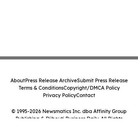
About
Press Release Archive
Submit Press Release
Terms & Conditions
Copyright/DMCA Policy
Privacy Policy
Contact
© 1995-2026 Newsmatics Inc. dba Affinity Group
Publishing & Djibouti Business Daily. All Rights
Reserved.