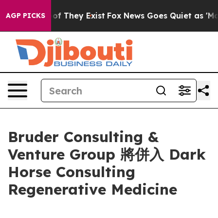
rs no Proof They Exist
Fox News Goes Quiet as 'Maga M
AGP PICKS
Bruder Consulting &
Venture Group 將併入 Dark
Horse Consulting
Regenerative Medicine